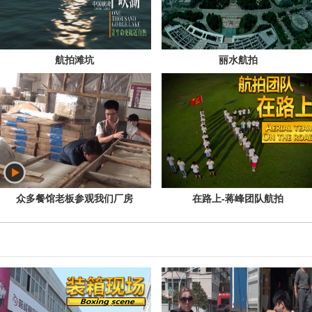
航拍滩坑
丽水航拍
众多餐馆老板参观我们厂房
在路上-蒋峰团队航拍