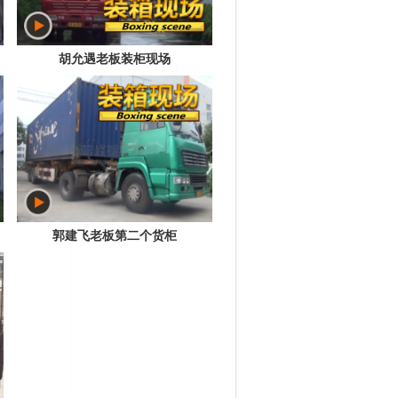
胡允遇老板装柜现场
郭建飞老板第二个货柜