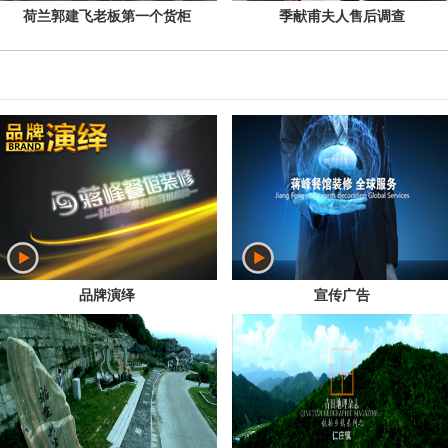
荷兰郭建飞老板第一个货柜
季献甫夫人售后调查
品牌演绎
宣传广告