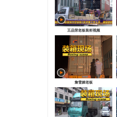
王品荣老板装柜视频
詹雪媚老板