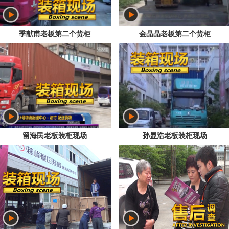
季献甫老板第二个货柜
金晶晶老板第二个货柜
留海民老板装柜现场
孙显浩老板装柜现场