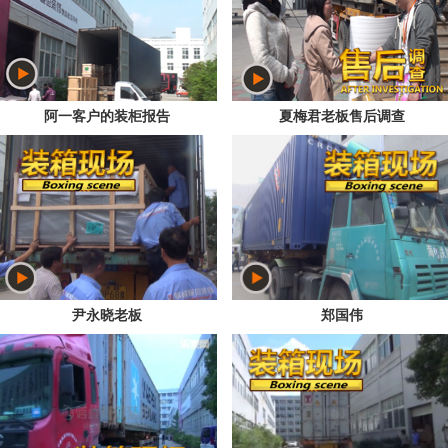
阿一客户的装柜报告
夏梅君老板售后调查
尹永晓老板
郑国伟