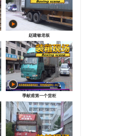
赵建敏老板
季献甫第一个货柜