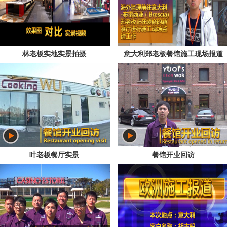
林老板实地实景拍摄
意大利郑老板餐馆施工现场报道
叶老板餐厅实景
餐馆开业回访